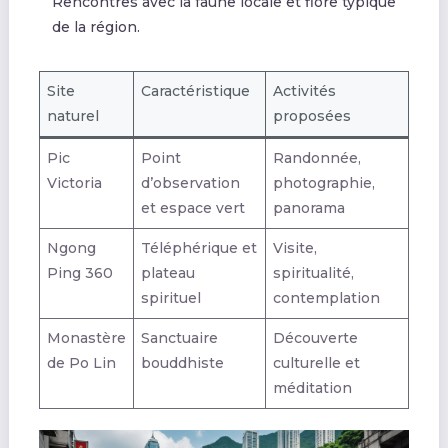
Rencontres avec la faune locale et flore typique
de la région.
Site
Caractéristique
Activités
naturel
proposées
Pic
Point
Randonnée,
Victoria
d’observation
photographie,
et espace vert
panorama
Ngong
Téléphérique et
Visite,
Ping 360
plateau
spiritualité,
spirituel
contemplation
Monastère
Sanctuaire
Découverte
de Po Lin
bouddhiste
culturelle et
méditation