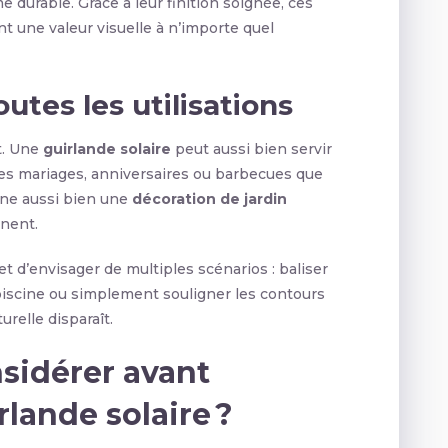
e durable. Grâce à leur finition soignée, ces
t une valeur visuelle à n’importe quel
utes les utilisations
t. Une
guirlande solaire
peut aussi bien servir
s mariages, anniversaires ou barbecues que
gne aussi bien une
décoration de jardin
nent.
 d’envisager de multiples scénarios : baliser
 piscine ou simplement souligner les contours
urelle disparaît.
nsidérer avant
lande solaire ?