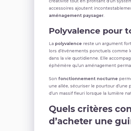
créativité tout en profitant d’un systèm
accessoires ajoutent incontestablemen
aménagement paysager
.
Polyvalence pour to
La
polyvalence
reste un argument for
lors d’événements ponctuels comme le
dans la vie quotidienne. Elle accompa
éphémère qu’un aménagement perma
Son
fonctionnement nocturne
permet
une allée, sécuriser le pourtour d’une
d’un massif fleuri lorsque la lumière nat
Quels critères co
d’acheter une guir