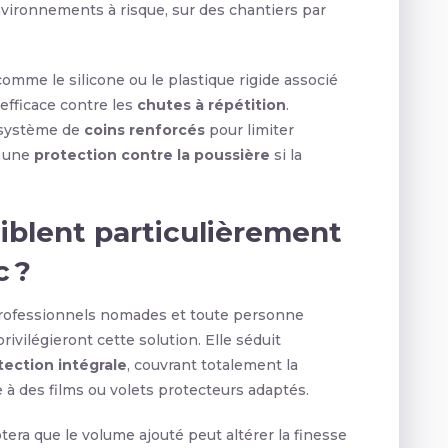
environnements à risque, sur des chantiers par
 comme le silicone ou le plastique rigide associé
 efficace contre les
chutes à répétition
.
 système de
coins renforcés
pour limiter
t une
protection contre la poussière
si la
ciblent particulièrement
c ?
 professionnels nomades et toute personne
ivilégieront cette solution. Elle séduit
tection intégrale
, couvrant totalement la
e à des films ou volets protecteurs adaptés.
 notera que le volume ajouté peut altérer la finesse