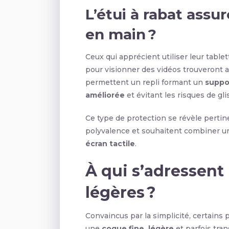
L’étui à rabat assur
en main ?
Ceux qui apprécient utiliser leur table
pour visionner des vidéos trouveront a
permettent un repli formant un
suppo
améliorée
et évitant les risques de glis
Ce type de protection se révèle pertine
polyvalence et souhaitent combiner un 
écran tactile
.
À qui s’adressent 
légères ?
Convaincus par la simplicité, certains 
une
coque fine, légère
et parfois tra